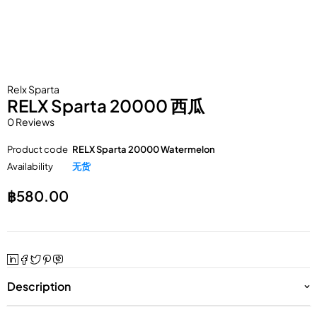
Relx Sparta
RELX Sparta 20000 西瓜
0 Reviews
Product code
RELX Sparta 20000 Watermelon
Availability
无货
฿
580.00
Description