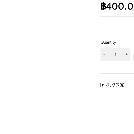
฿
400.
Quantity