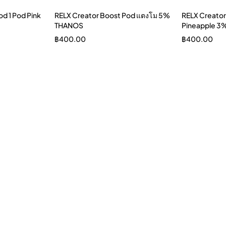
d 1 Pod Pink
RELX Creator Boost Pod แตงโม 5%
RELX Creator
THANOS
Pineapple 3
฿
400.00
฿
400.00