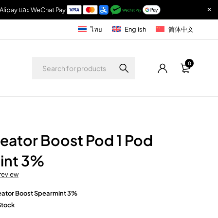
r, Alipay และ WeChat Pay
ไทย
English
简体中文
0
eator Boost Pod 1 Pod
int 3%
 review
eator Boost Spearmint 3%
Stock