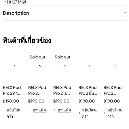
Description
สินค้าที่เกี่ยวข้อง
Sold out
Sold out
RELX Pod
RELX Pod
RELX Pod
RELX Pod
RELX Pod
Pro 2 ดาร์
Pro 2
Pro 2 เปป
Pro 2 มิ้นต์
Pro 2
กสปาร์ค
Fresh
เปอร์มินต์
ฟรีซ 5%
Hibiscus
฿
190.00
฿
190.00
฿
190.00
฿
190.00
฿
190.00
เคิล 3%
Peach
5%
Ice Tea
หยิบใส่ตะ
30mg/g
อ่านเพิ่ม
อ่านเพิ่ม
หยิบใส่ตะ
3%
หยิบใส่ตะ
Vapeinthai
Vapeinthai
กร้า
กร้า
กร้า