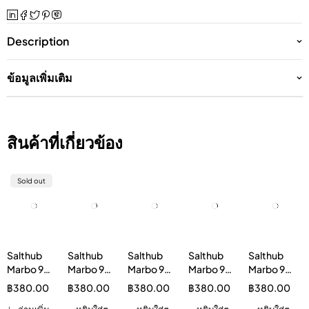
Description
ข้อมูลเพิ่มเติม
สินค้าที่เกี่ยวข้อง
Sold out
Salthub
Salthub
Salthub
Salthub
Salthub
Marbo 9K
Marbo 9K
Marbo 9K
Marbo 9K
Marbo 9K
9000
กลิ่นโคล่า
กลิ่นแอ
กลิ่นองุ่น
กลิ่นบลู
฿
380.00
฿
380.00
฿
380.00
฿
380.00
฿
380.00
Puffs Peach
9000 พัฟ
ปเปิ้ลว่าน
9000 พัฟ
ไอซ์ 9000