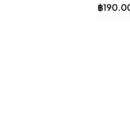
฿
190.0