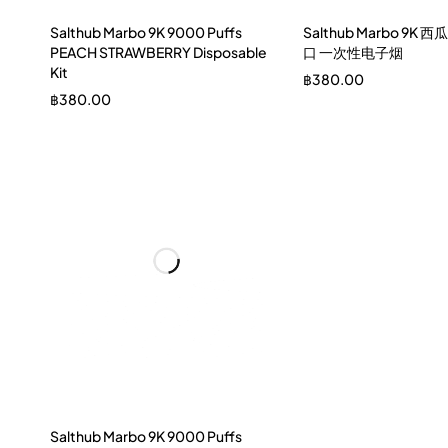
Salthub Marbo 9K 9000 Puffs
Salthub Marbo 9K 
PEACH STRAWBERRY Disposable
口 一次性电子烟
Kit
฿
380.00
฿
380.00
Salthub Marbo 9K 9000 Puffs