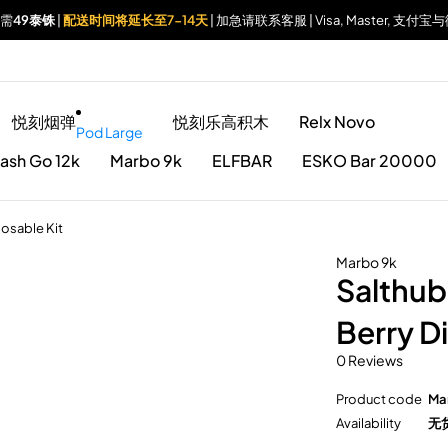
仅需
49泰铢
|
配送时间将延长至7-14天
| 加急请联系客服 | Visa, Master, 支
悦刻烟弹
悦刻乐高积木
Relx Novo
Pod Large
ash Go 12k
Marbo 9k
ELFBAR
ESKO Bar 20000
osable Kit
Marbo 9k
Salthub
Berry D
0 Reviews
Product code
Ma
Availability
无