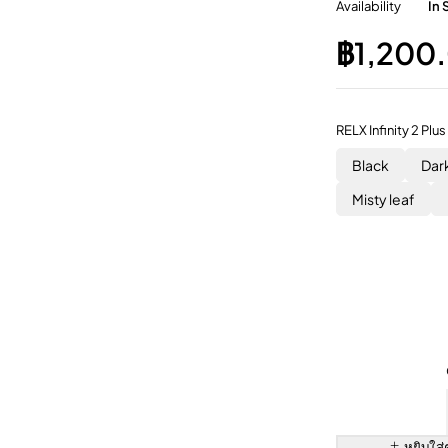
Availability
In 
฿
1,200
RELX Infinity 2 Plus
Black
Dar
Misty leaf
หยิบใส่