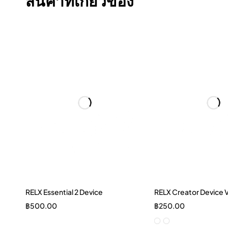
สินค้าที่เกี่ยวข้อง
RELX Essential 2 Device
RELX Creator Device 
Quick add to cart
Quick add to 
฿
500.00
฿
250.00
Black
Grey
Black
Yel
Blue Purple
Silver Black