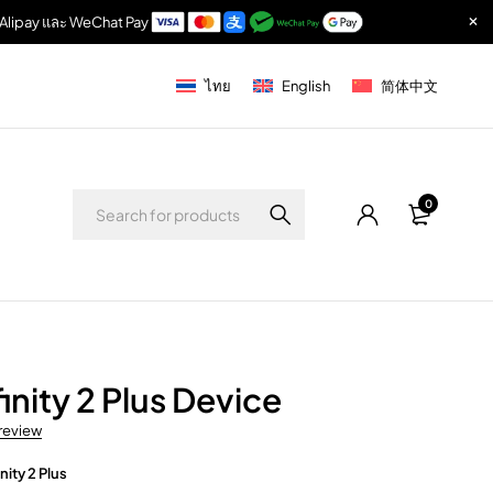
r, Alipay และ WeChat Pay
ไทย
English
简体中文
0
inity 2 Plus Device
 review
inity 2 Plus