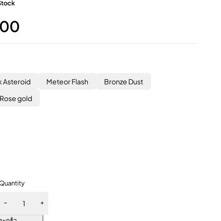
Stock
.00
k Asteroid
Meteor Flash
Bronze Dust
Rose gold
Quantity
ตะกร้า