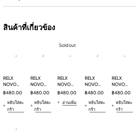
สินค้าที่เกี่ยวข้อง
Sold out
RELX
RELX
RELX
RELX
RELX
NOVO
NOVO
NOVO
NOVO
NOVO
14000
14000
14000
14000
14000
฿
480.00
฿
480.00
฿
480.00
฿
480.00
฿
480.00
บลูเบอร์รี่
Sour
เลมอน
Longjing
Sour
3%
หยิบใส่ตะ
Bubblegum
หยิบใส่ตะ
เกลือทะเล
อ่านเพิ่ม
Ice Tea
หยิบใส่ตะ
Berry 3%
หยิบใส่ตะ
THANOS
3%
3%
3%
กร้า
กร้า
กร้า
กร้า
THANOS