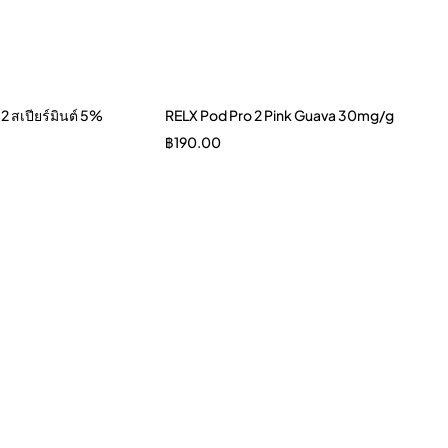
2 สเปียร์มินต์ 5%
RELX Pod Pro 2 Pink Guava 30mg/g
฿
190.00