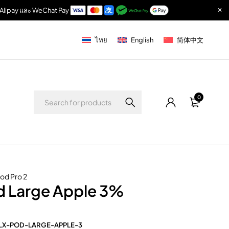
r, Alipay และ WeChat Pay
ไทย
English
简体中文
0
Pod Pro 2
d Large Apple 3%
LX-POD-LARGE-APPLE-3