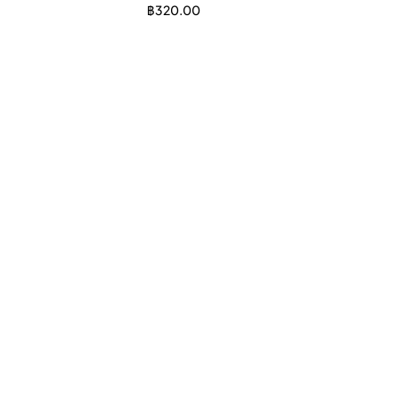
฿
320.00