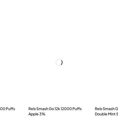
000 Puffs
Relx Smash Go 12k 12000 Puffs
Relx Smash G
Apple 3%
Double Mint