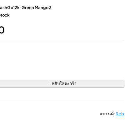
ashGo12k-Green Mango 3
Stock
0
หยิบใส่ตะกร้า
แบรนด์:
Relx