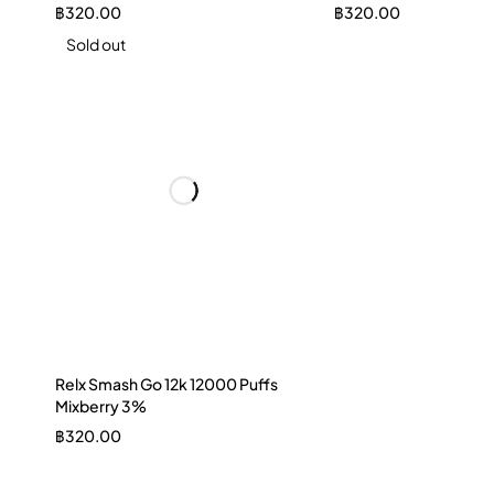
฿
320.00
฿
320.00
Sold out
Relx Smash Go 12k 12000 Puffs
Mixberry 3%
฿
320.00