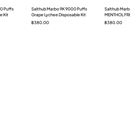
0 Puffs
Salthub Marbo 9K 9000 Puffs
Salthub Marb
e Kit
Grape Lychee Disposable Kit
MENTHOL FRE
฿
380.00
฿
380.00