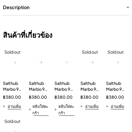
Description
สินค้าที่เกี่ยวข้อง
Sold out
Sold out
Sold out
Salthub
Salthub
Salthub
Salthub
Salthub
Marbo 9K
Marbo 9K
Marbo 9K
Marbo 9K
Marbo 9K
9000
กลิ่นองุ่น
9000
9000
9000
฿
380.00
฿
380.00
฿
380.00
฿
380.00
฿
380.00
Puffs Peach
9000 พัฟ
Puffs
Puffs
Puffs
Disposable
อ่านเพิ่ม
บุหรี่ไฟฟ้า
หยิบใส่ตะ
Grape
หยิบใส่ตะ
Rainbow
อ่านเพิ่ม
MENTHOL
อ่านเพิ่ม
Kit
แบบใช้
Lychee
Candy
FREEZE
กร้า
กร้า
แล้วทิ้ง
Disposable
Disposable
Disposable
Sold out
Kit
Kit
Kit