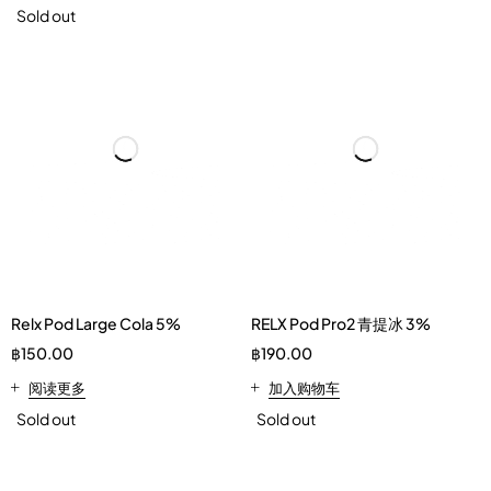
Black
Yellow
Sold out
Relx Pod Large Cola 5%
RELX Pod Pro2 青提冰 3%
฿
150.00
฿
190.00
阅读更多
加入购物车
Sold out
Sold out