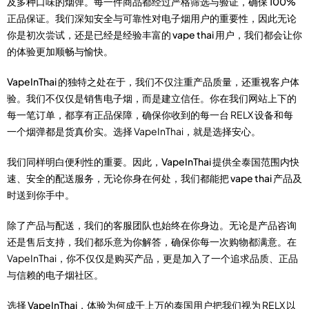
及多种口味的烟弹。每一件商品都经过严格筛选与验证，确保
100%
正品保证
。我们深知安全与可靠性对电子烟用户的重要性，因此无论
你是初次尝试，还是已经是经验丰富的
vape thai
用户，我们都会让你
的体验更加顺畅与愉快。
VapeInThai
的独特之处在于，我们不仅注重产品质量，还重视客户体
验。我们不仅仅是销售电子烟，而是建立信任。你在我们网站上下的
每一笔订单，都享有正品保障，确保你收到的每一台 RELX 设备和每
一个烟弹都是货真价实。选择 VapeInThai，就是选择安心。
我们同样明白便利性的重要。因此，
VapeInThai 提供全泰国范围内快
速、安全的配送服务
，无论你身在何处，我们都能把
vape thai
产品及
时送到你手中。
除了产品与配送，我们的客服团队也始终在你身边。无论是产品咨询
还是售后支持，我们都乐意为你解答，确保你每一次购物都满意。在
VapeInThai，你不仅仅是购买产品，更是加入了一个追求品质、正品
与信赖的电子烟社区。
选择
VapeInThai
，体验为何成千上万的泰国用户把我们视为 RELX 以