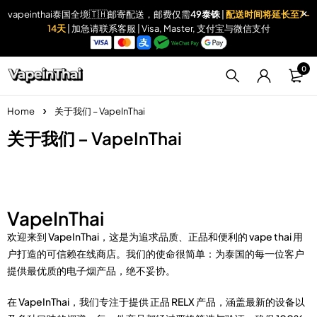
vapeinthai泰国全境🇹🇭邮寄配送，邮费仅需
49泰铢
|
配送时间将延长至7-
14天
| 加急请联系客服 | Visa, Master, 支付宝与微信支付
0
Home
关于我们 – VapeInThai
关于我们 – VapeInThai
VapeInThai
欢迎来到
VapeInThai
，这是为追求品质、正品和便利的
vape thai
用
户打造的可信赖在线商店。我们的使命很简单：为泰国的每一位客户
提供最优质的电子烟产品，绝不妥协。
在
VapeInThai
，我们专注于提供
正品 RELX 产品
，涵盖最新的设备以