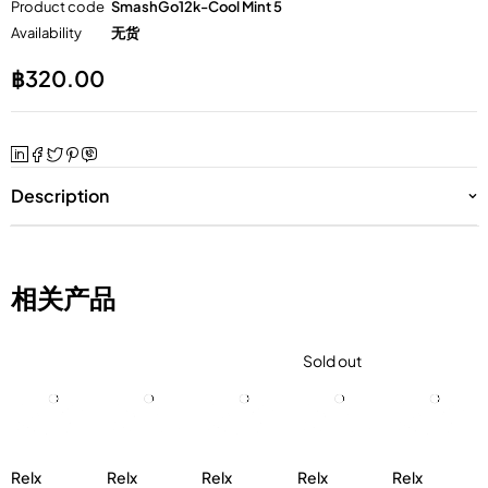
Product code
SmashGo12k-Cool Mint 5
Availability
无货
฿
320.00
Description
相关产品
Sold out
Relx
Relx
Relx
Relx
Relx