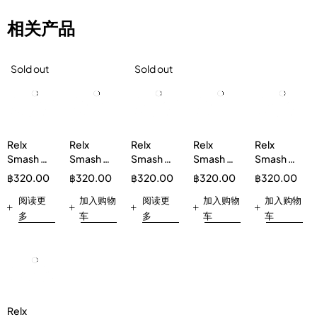
相关产品
Sold out
Sold out
Relx
Relx
Relx
Relx
Relx
Smash Go
Smash Go
Smash Go
Smash Go
Smash Go
12k 12000
12k 12000
12k 12000
12k 12000
12k 12000
฿
320.00
฿
320.00
฿
320.00
฿
320.00
฿
320.00
Puffs
Puffs
Puffs
Puffs
Puffs
Cola 3%
阅读更
Cola 5%
加入购物
Watermelon
阅读更
Grape 3%
加入购物
Apple 3%
加入购物
3%
多
车
多
车
车
Relx