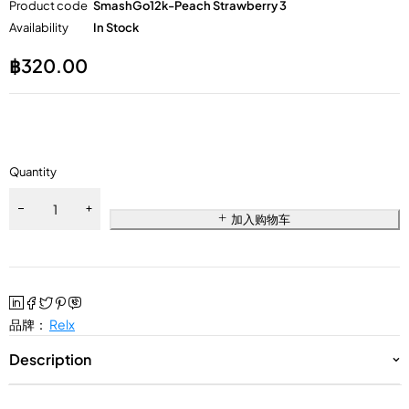
Product code
SmashGo12k-Peach Strawberry 3
Availability
In Stock
฿
320.00
Quantity
加入购物车
品牌：
Relx
Description