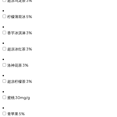
超凉乌龙茶 3%
柠檬薄荷冰 5%
香芋冰淇淋 3%
超凉冰红茶 3%
洛神花茶 3%
超凉柠檬茶 3%
蜜桃 30mg/g
青苹果 5%