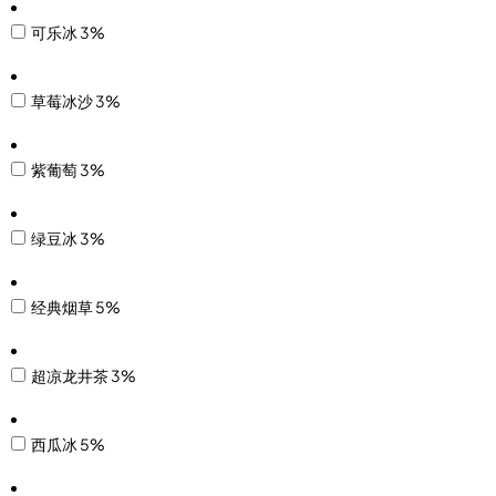
可乐冰 3%
草莓冰沙 3%
紫葡萄 3%
绿豆冰 3%
经典烟草 5%
超凉龙井茶 3%
西瓜冰 5%