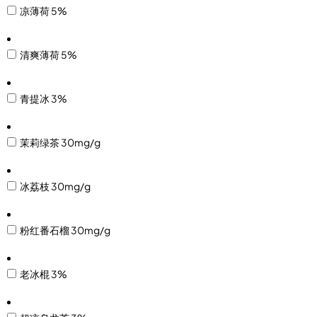
凉薄荷 5%
清爽薄荷 5%
青提冰 3%
茉莉绿茶 30mg/g
冰荔枝 30mg/g
粉红番石榴 30mg/g
老冰棍 3%