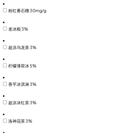
粉红番石榴 30mg/g
老冰棍 3%
超凉乌龙茶 3%
柠檬薄荷冰 5%
香芋冰淇淋 3%
超凉冰红茶 3%
洛神花茶 3%