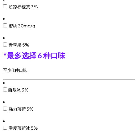
超凉柠檬茶 3%
蜜桃 30mg/g
青苹果 5%
*
最多选择 6 种口味
至少 1 种口味
西瓜冰 3%
强力薄荷 5%
零度薄荷冰 5%