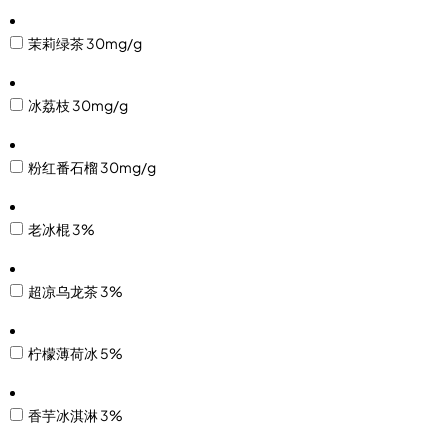
茉莉绿茶 30mg/g
冰荔枝 30mg/g
粉红番石榴 30mg/g
老冰棍 3%
超凉乌龙茶 3%
柠檬薄荷冰 5%
香芋冰淇淋 3%