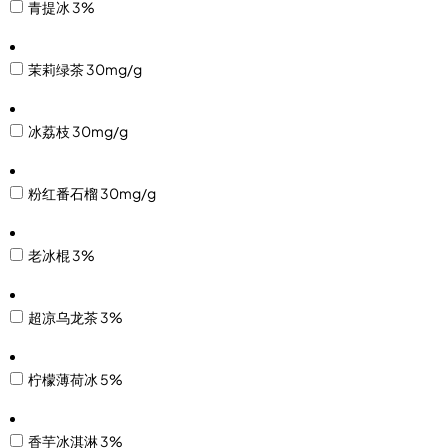
青提冰 3%
茉莉绿茶 30mg/g
冰荔枝 30mg/g
粉红番石榴 30mg/g
老冰棍 3%
超凉乌龙茶 3%
柠檬薄荷冰 5%
香芋冰淇淋 3%