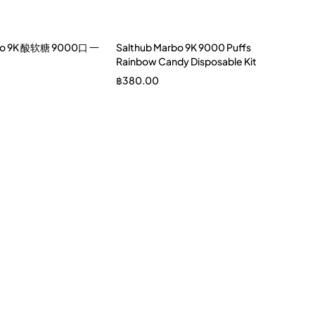
rbo 9K 酸软糖 9000口 一
Salthub Marbo 9K 9000 Puffs
Rainbow Candy Disposable Kit
฿
380.00