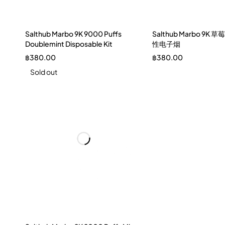
Salthub Marbo 9K 9000 Puffs
Salthub Marbo 9K 
Doublemint Disposable Kit
性电子烟
฿
380.00
฿
380.00
Sold out