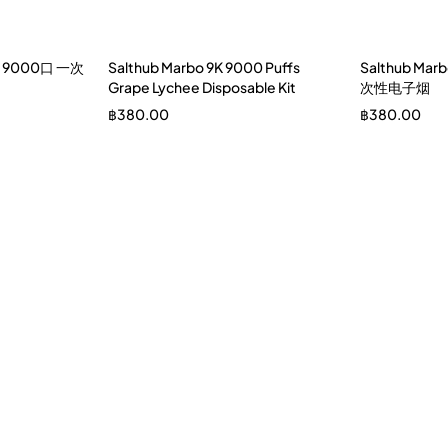
草莓 9000口 一次
Salthub Marbo 9K 9000 Puffs
Salthub Ma
Grape Lychee Disposable Kit
次性电子烟
฿
380.00
฿
380.00