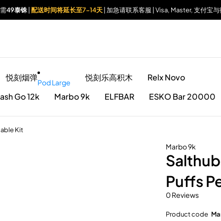
仅需
49泰铢
|
配送时间将延长至7-14天
| 加急请联系客服 | Visa, Master, 支
悦刻烟弹
悦刻乐高积木
Relx Novo
Pod Large
ash Go 12k
Marbo 9k
ELFBAR
ESKO Bar 20000
able Kit
Marbo 9k
Salthu
Puffs P
0 Reviews
Product code
Ma