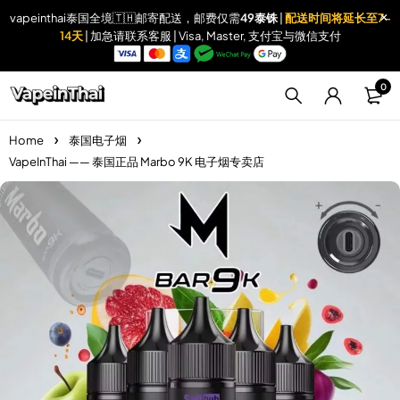
vapeinthai泰国全境🇹🇭邮寄配送，邮费仅需
49泰铢
|
配送时间将延长至7-
14天
| 加急请联系客服 | Visa, Master, 支付宝与微信支付
0
Home
泰国电子烟
VapeInThai —— 泰国正品 Marbo 9K 电子烟专卖店