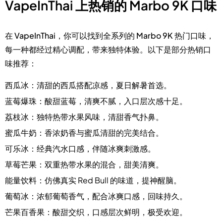
VapeInThai 上热销的 Marbo 9K 口味
在
VapeInThai
，你可以找到全系列的
Marbo 9K 热门口味
，
每一种都经过精心调配，带来独特体验。以下是部分热销口
味推荐：
西瓜冰
：清甜的西瓜搭配凉感，夏日解暑首选。
蓝莓爆珠
：酸甜蓝莓，清爽不腻，入口层次感十足。
荔枝冰
：独特热带水果风味，清甜香气扑鼻。
蜜瓜牛奶
：香浓奶香与蜜瓜清甜的完美结合。
可乐冰
：经典汽水口感，伴随冰爽刺激感。
草莓芒果
：双重热带水果的混合，甜美清爽。
能量饮料
：仿佛真实 Red Bull 的味道，提神醒脑。
葡萄冰
：浓郁葡萄香气，配合冰爽口感，回味持久。
芒果百香果
：酸甜交织，口感层次鲜明，极受欢迎。