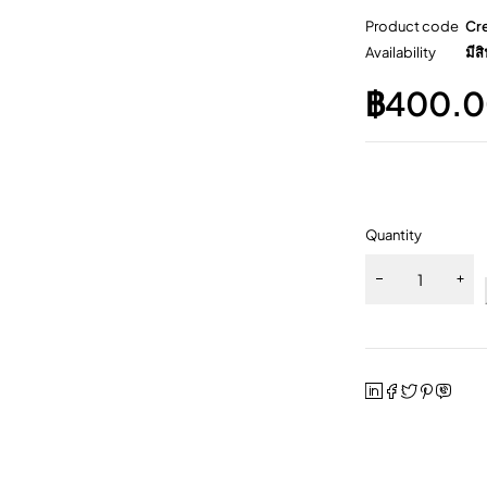
Product code
Cr
Availability
มีสิ
฿
400.
Quantity