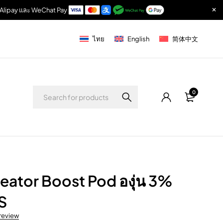
r, Alipay และ WeChat Pay
ไทย
English
简体中文
0
eator Boost Pod องุ่น 3%
S
 review