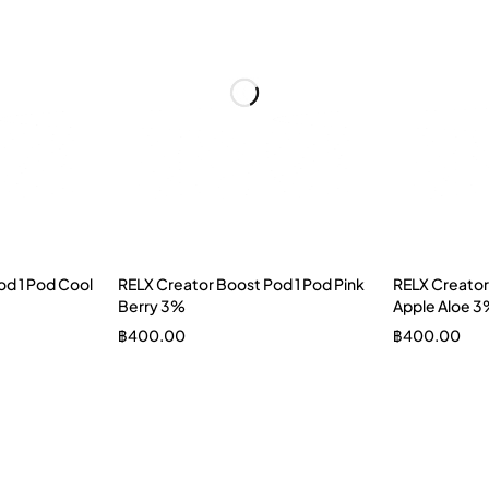
od 1 Pod Cool
RELX Creator Boost Pod 1 Pod Pink
RELX Creator
Berry 3%
Apple Aloe 
฿
400.00
฿
400.00