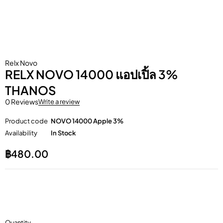
Relx Novo
RELX NOVO 14000 แอปเปิ้ล 3%
THANOS
0 Reviews
Write a review
Product code
NOVO 14000 Apple 3%
Availability
In Stock
฿
480.00
Quantity