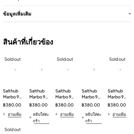
ข้อมูลเพิ่มเติม
สินค้าที่เกี่ยวข้อง
Sold out
Sold out
Sold out
Salthub
Salthub
Salthub
Salthub
Salthub
Marbo 9K
Marbo 9K
Marbo 9K
Marbo 9K
Marbo 9K
9000
9000
9000
กลิ่น
9000
฿
380.00
฿
380.00
฿
380.00
฿
380.00
฿
380.00
Puffs
Puffs
Puffs
แตงโม
Puffs
Watermelon
อ่านเพิ่ม
KYOHO
หยิบใส่ตะ
MENTHOL
อ่านเพิ่ม
หมากฝรั่ง
หยิบใส่ตะ
ZAPPLE
อ่านเพิ่ม
Disposable
GRAPE
FREEZE
9000 พัฟ
Disposable
กร้า
กร้า
Kit
Disposable
Disposable
บุหรี่ไฟฟ้า
Kit
Sold out
Vapeinthai
Kit
Kit
แบบใช้